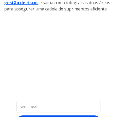
gestão de riscos
e saiba como integrar as duas áreas
para assegurar uma cadeia de suprimentos eficiente.
A nossa base de 60 milhões de
dados de empresas na América
Latina, nos permite entregar a você
materiais ricos e atualizados
sobre o mercado