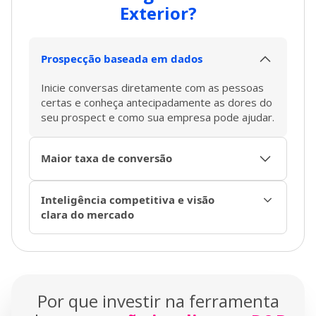
Exterior?
Prospecção baseada em dados
Inicie conversas diretamente com as pessoas
certas e conheça antecipadamente as dores do
seu prospect e como sua empresa pode ajudar.
Maior taxa de conversão
Conheça a empresa antes da prospecção e
Inteligência competitiva e visão
ofereça valor de verdade desde a primeira
clara do mercado
conversa até o início da negociação, fechando
negócios de forma mais eficiente e eficaz.
o
Tenha uma visão 360
do cenário atual do
mercado e ganhe vantagem competitiva com
um planejamento estratégico de geração de
demanda.
Por que investir na ferramenta