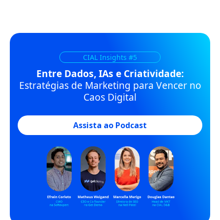
CIAL Insights #5
Entre Dados, IAs e Criatividade:
Estratégias de Marketing para Vencer no
Caos Digital
Assista ao Podcast