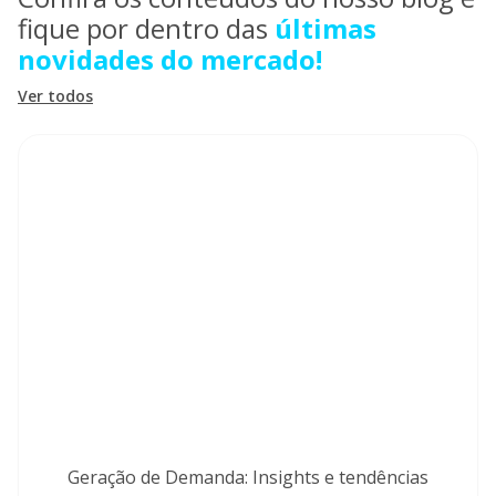
implementá-la em sua empresa.
fique por dentro das
últimas
novidades do mercado!
Ver todos
Geração de Demanda: Insights e tendências