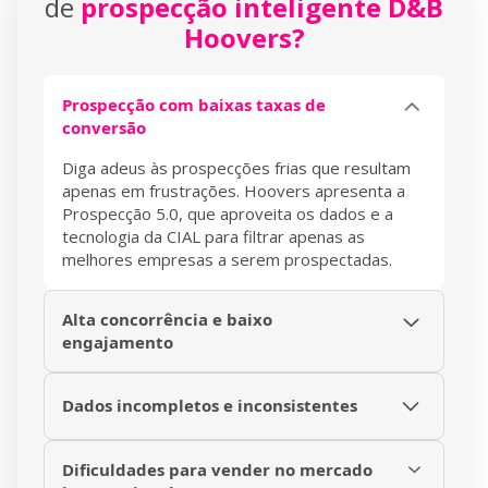
de
prospecção inteligente D&B
Hoovers?
Prospecção com baixas taxas de
conversão
Diga adeus às prospecções frias que resultam
apenas em frustrações. Hoovers apresenta a
Prospecção 5.0, que aproveita os dados e a
tecnologia da CIAL para filtrar apenas as
melhores empresas a serem prospectadas.
Alta concorrência e baixo
engajamento
Tenha uma visão abrangente do mercado e
entenda como se destacar de seus
Dados incompletos e inconsistentes
concorrentes por meio de uma prospecção
Acesse o maior banco de dados comerciais do
estratégica e personalizada, baseada em
Dificuldades para vender no mercado
mundo, com informações, scores e
dados reais e atualizados de empresas alvo.