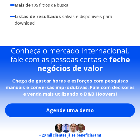
Mais de 175
filtros
de busca
Listas de resultados
salvas e disponíveis para
download
Conheça o mercado internacional,
fale com as pessoas certas e
feche
negócios de valor
Chega de gastar horas e esforços com pesquisas
manuais e conversas improdutivas. Fale com decisores
e venda mais utilizando o D&B Hoovers!
Agende uma demo
+ 20 mil
clientes já se beneficiaram!