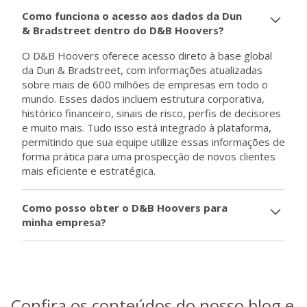
Através de uma busca personalizada em uma base de
em um aumento de 60% na quantidade de negócios
Como funciona o acesso aos dados da Dun
dados de mais de 587 milhões de empresas e do
fechados.
& Bradstreet dentro do D&B Hoovers?
acesso a informações sobre as empresas e decisores
a serem prospectados, D&B Hoovers capacita
O D&B Hoovers oferece acesso direto à base global
vendedores a terem conversas mais valiosas e
da Dun & Bradstreet, com informações atualizadas
objetivas com leads previamente qualificados.
sobre mais de 600 milhões de empresas em todo o
mundo. Esses dados incluem estrutura corporativa,
histórico financeiro, sinais de risco, perfis de decisores
e muito mais. Tudo isso está integrado à plataforma,
permitindo que sua equipe utilize essas informações de
forma prática para uma prospecção de novos clientes
mais eficiente e estratégica.
Como posso obter o D&B Hoovers para
minha empresa?
Para entrar em contato com a CIAL e saber mais sobre
o D&B Hoovers, basta clicar do botão "Agende uma
demo" e preencher os campos de informação
solicitados. Em breve entraremos em contato com
Confira os conteúdos do nosso blog e
detalhes sobre como adquirir a plataforma e