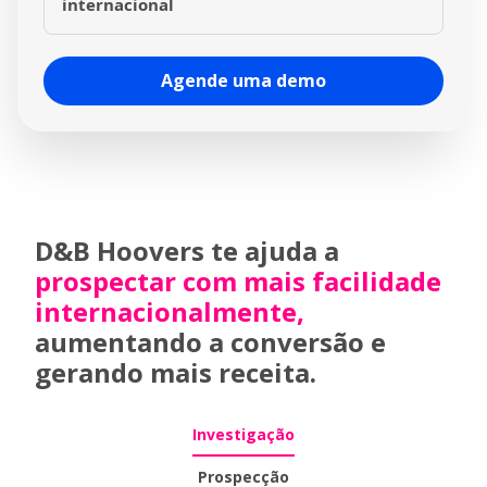
internacional
classificações padronizadas de mais de 587
milhões de empresas de todo o mundo.
Expanda sua empresa globalmente: conecte-se
e comece a fazer negócios com empresas em
Agende uma demo
todos os países do mundo.
D&B Hoovers te ajuda a
prospectar com mais facilidade
internacionalmente
,
aumentando a conversão e
gerando mais receita.
Investigação
Prospecção