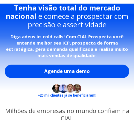
Tenha visão total do mercado
nacional
e comece a prospectar com
precisão e assertividade
Diga adeus às cold calls! Com CIAL Prospecta você
entende melhor seu ICP, prospecta de forma
estratégica, gera demanda qualificada e realiza muito
mais vendas de qualidade.
Agende uma demo
+20 mil
clientes já se beneficiaram!
Milhões de empresas no mundo confiam na
CIAL