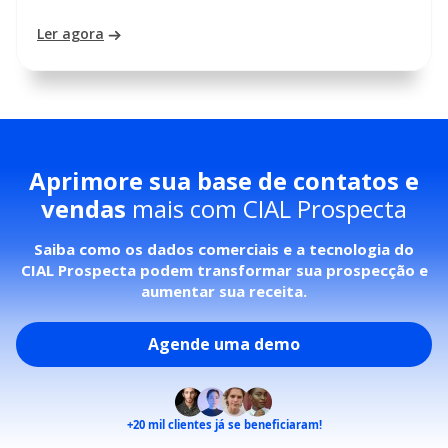
Ler agora
Aprimore sua base de contatos e
vendas
mais com CIAL Prospecta
Saiba como os dados comerciais e a tecnologia do
CIAL Prospecta podem transformar sua prospecção e
aumentar sua receita.
Agende uma demo
+20 mil
clientes já se beneficiaram!