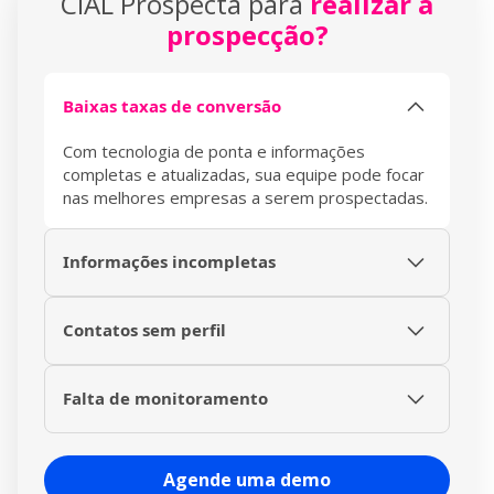
CIAL Prospecta para
realizar a
prospecção?
Baixas taxas de conversão
Com tecnologia de ponta e informações
completas e atualizadas, sua equipe pode focar
nas melhores empresas a serem prospectadas.
Informações incompletas
Tenha acesso a informações atuais de
prospects e leads, mantendo campos como
Contatos sem perfil
telefone, endereço e diretores sempre
Utilize a funcionalidade de Business Intelligence
atualizados.
e entenda melhor seu perfil ideal de cliente
Falta de monitoramento
antes de prospectar, otimizando o tempo e
Acompanhe em tempo real atualizações das
esforços de seu time de Vendas.
empresas salvas em suas listas de prospecção,
Agende uma demo
através de uma área de trabalho personalizada,