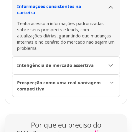
Informações consistentes na
carteira
Tenha acesso a informações padronizadas
sobre seus prospects e leads, com
atualizações diárias, garantindo que mudanças
internas e no cenário do mercado não sejam um
problema.
Inteligência de mercado assertiva
Tenha uma visão das redes comerciais e
Prospecção como uma real vantagem
árvores de relacionamentos, mostrando quem
competitiva
são os tomadores de decisão, executivos e
diretores.
Entenda o mercado nacional em sua totalidade
e encontre pontos de dor por segmento,
permitindo conversas que mostrem os
diferenciais e o valor de seu produto ou serviço
Por que eu preciso do
desde o início.