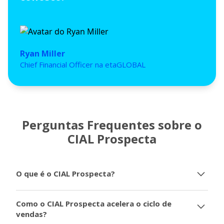
Ryan Miller
Chief Financial Officer na etaGLOBAL
Perguntas Frequentes sobre o
CIAL Prospecta
O que é o CIAL Prospecta?
CIAL Prospecta é uma plataforma de prospecção
Como o CIAL Prospecta acelera o ciclo de
inteligente e estratégia em vendas, que ajuda
vendas?
empresas a segmentarem a prospectarem empresas