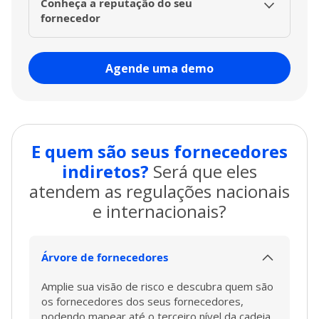
Conheça a reputação do seu
financeiros e identifica sinais de alerta antes
fornecedor
que a falência de um fornecedor afete sua
distribuição e seus negócios.
Trazemos experiências e referências de
clientes, permitindo que você entenda como
Agende uma demo
seus fornecedores são percebidos e qual é o
nível de confiança que eles inspiram em seus
clientes.
E quem são seus
fornecedores
indiretos?
Será que eles
atendem as regulações nacionais
e internacionais?
Árvore de fornecedores
Amplie sua visão de risco e descubra quem são
os fornecedores dos seus fornecedores,
podendo mapear até o terceiro nível da cadeia.