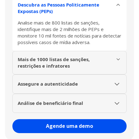
Descubra as Pessoas Politicamente
Expostas (PEPs)
Analise mais de 800 listas de sanções,
identifique mais de 2 milhões de PEPs e
monitore 10 mil fontes de notícias para detectar
possíveis casos de mídia adversa.
Mais de 1000 listas de sanções,
restrições e infratores
Busque informações centralizadas, atualizadas e
confiáveis sobre parceiros comerciais com ficha
Assegure a autenticidade
suja por tráfico, fraude e outros crimes.
Ajudamos a validar a identidade do fornecedor
utilizando a base de dados global da Dun &
Análise de beneficiário final
Bradstreet, que contém mais de 587 milhões
Identificamos a propriedade beneficiária final,
de empresas.
tanto direta quanto indiretamente, sendo um
Agende uma demo
passo essencial para descobrir potenciais riscos
de corrupção e lavagem de dinheiro.