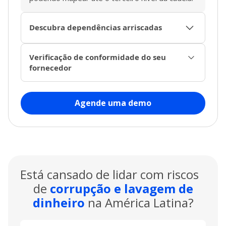
Descubra dependências arriscadas
Ajudamos você a destacar a interdependência
Verificação de conformidade do seu
entre seus fornecedores e outros negócios,
fornecedor
permitindo que você identifique riscos
preventivamente.
Oferecemos dados sobre a aderência de cada
fornecedor às normas da indústria, leis
Agende uma demo
trabalhistas, requisitos ambientais e demais
regulamentações, garantindo visibilidade da
conformidade em toda a sua árvore de
fornecimento.
Está cansado de lidar com riscos
de
corrupção e lavagem de
dinheiro
na América Latina?