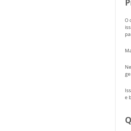
P
O 
is
pa
Ma
Ne
ge
Is
e 
Q