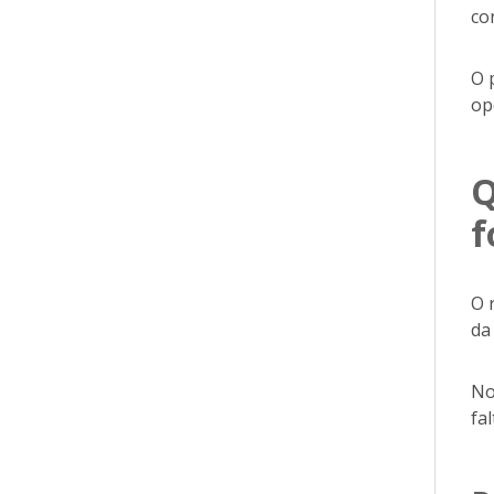
co
O 
op
Q
f
O 
da
No
fa