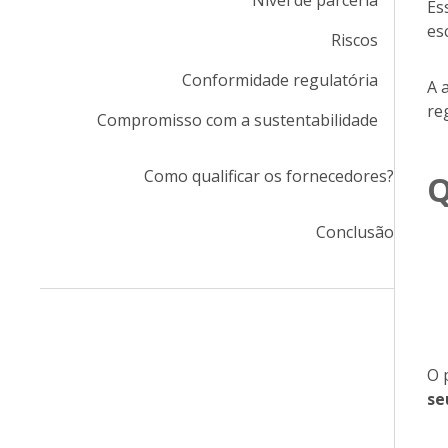
Nível de parceria
Es
es
Riscos
Conformidade regulatória
A 
re
Compromisso com a sustentabilidade
Como qualificar os fornecedores?
Q
Conclusão
O 
se