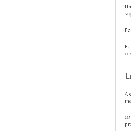
Um
su
Po
Pa
ce
L
A 
ma
Os
pr