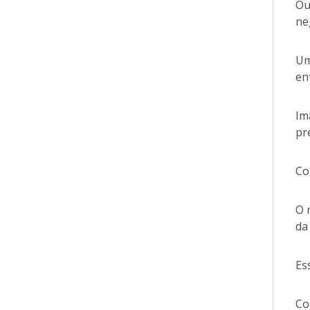
Ou
ne
Um
en
Im
pr
Co
O 
da
Es
Co