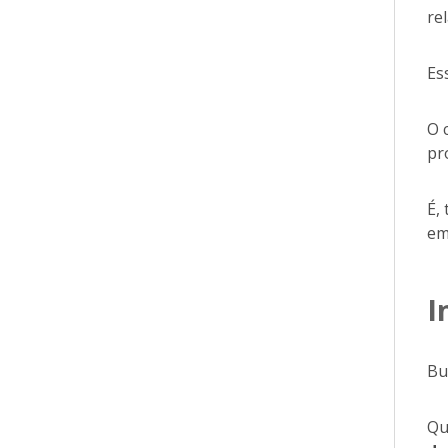
re
Es
O 
pr
É,
em
I
Bu
Qu