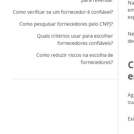
para revenda?
Na
em
Como verificar se um fornecedor é confiável?
ex
Como pesquisar fornecedores pelo CNPJ?
Ne
Quais critérios usar para escolher
de
fornecedores confiáveis?
Como reduzir riscos na escolha de
C
fornecedores?
e
Ag
su
Ex