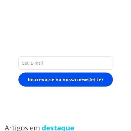
A nossa base de 60 milhões de
dados de empresas na América
Latina, nos permite entregar a você
materiais ricos e atualizados
sobre o mercado
Artigos em
destaque