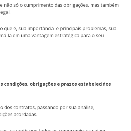
te não só o cumprimento das obrigações, mas também
legal.
o que é, sua importância e principais problemas, sua
rmá-la em uma vantagem estratégica para o seu
s condições, obrigações e prazos estabelecidos
ão dos contratos, passando por sua análise,
dições acordadas.
iscos, garantir que todos os compromissos sejam