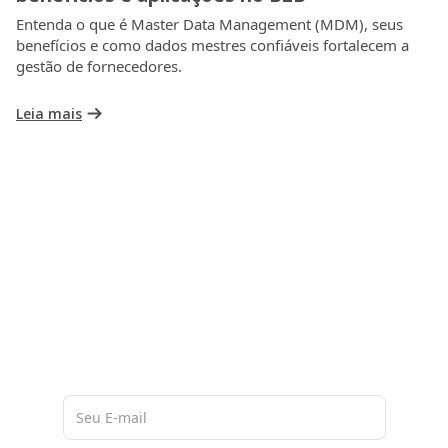
Entenda o que é Master Data Management (MDM), seus
benefícios e como dados mestres confiáveis fortalecem a
gestão de fornecedores.
Leia mais
A nossa base de 60 milhões de
dados de empresas na América
Latina, nos permite entregar a você
materiais ricos e atualizados
sobre o mercado