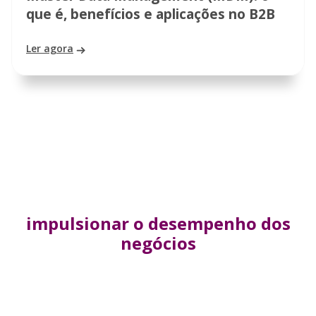
que é, benefícios e aplicações no B2B
Ler agora
Saiba como milhões de empresas
em todo o mundo utilizam o
D-U-N-S Number para
impulsionar o desempenho dos
negócios
Saiba mais