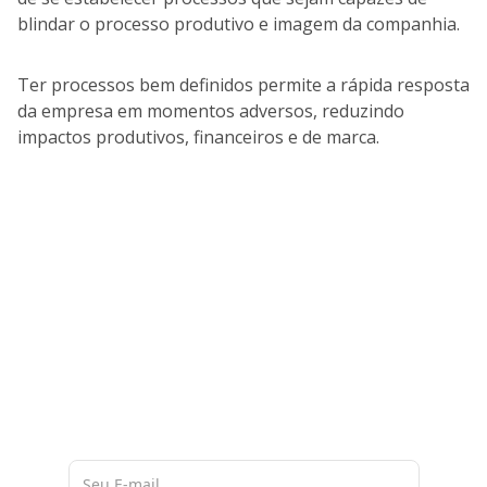
blindar o processo produtivo e imagem da companhia.
Ter processos bem definidos permite a rápida resposta
da empresa em momentos adversos, reduzindo
impactos produtivos, financeiros e de marca.
A nossa base de 60 milhões de
dados de empresas na América
Latina, nos permite entregar a você
materiais ricos e atualizados
sobre o mercado