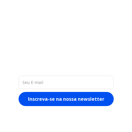
A nossa base de 60 milhões de
dados de empresas na América
Latina, nos permite entregar a você
materiais ricos e atualizados
sobre o mercado