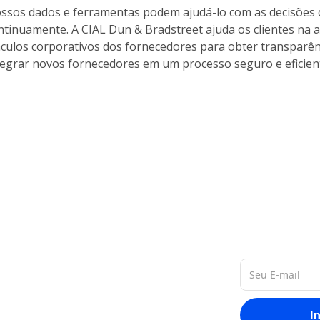
ssos dados e ferramentas podem ajudá-lo com as decisões 
ntinuamente. A CIAL Dun & Bradstreet ajuda os clientes na a
nculos corporativos dos fornecedores para obter transparência
tegrar novos fornecedores em um processo seguro e eficien
de dados de empresas
e entregar a você