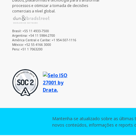
Dados, plataformas e tecnologia para transformar
processos e otimizar a tomada de decisões
comerciais a nível global.
Brasil: +55 11 4933-7500
Argentina: +54 11 5984-2700
América Central e Caribe: +1 954-507-1116
México: +52 55 4166 3000
Peru: +51 1 7063200
Mantenha-se atualizado sobre as últimas 
novos conteúdos, informações e reports d