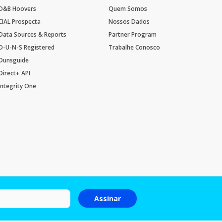
D&B Hoovers
Quem Somos
CIAL Prospecta
Nossos Dados
Data Sources & Reports
Partner Program
D-U-N-S Registered
Trabalhe Conosco
Dunsguide
Direct+ API
Integrity One