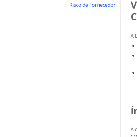
V
Risco de Fornecedor
C
A 
Í
A 
CO