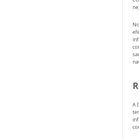
ne
No
ef
in
co
sa
na
R
A 
te
in
co