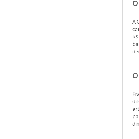
O
A 
co
R$
ba
de
O
Fr
di
ar
pa
di