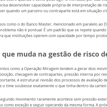
ecisa desenvolver capacidade própria de interpretação de r
ber quando um parceiro ou contraparte está em situação crít
sos como o do Banco Master, mencionado em paralelo ao Dig
problema não é pontual. É um padrão que se repete quando 
ra que instituições operem com opacidade por tempo prolo
 que muda na gestão de risco d
entos como a Operação Miragem tendem a gerar dois movime
posição, checagem de contrapartes, pressão interna por res
portante, é estrutural: revisão dos processos de avaliação d
e o time soubesse exatamente o que tinha dentro da carteir
segundo movimento raramente acontece sem pressão externa
so como exceção e seguir operando da mesma forma. A próx