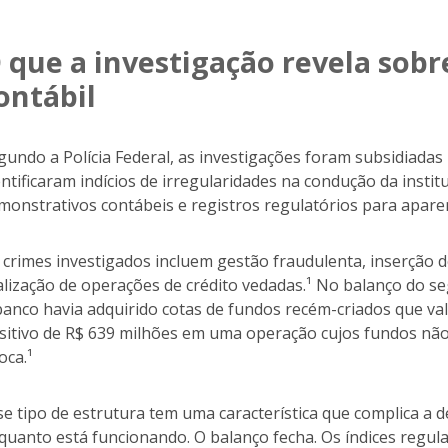
 que a investigação revela sob
ontábil
gundo a Polícia Federal, as investigações foram subsidiadas
entificaram indícios de irregularidades na condução da insti
monstrativos contábeis e registros regulatórios para aparen
 crimes investigados incluem gestão fraudulenta, inserção 
alização de operações de crédito vedadas.¹ No balanço do s
banco havia adquirido cotas de fundos recém-criados que 
sitivo de R$ 639 milhões em uma operação cujos fundos nã
oca.¹
se tipo de estrutura tem uma característica que complica a d
quanto está funcionando. O balanço fecha. Os índices regulató