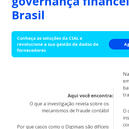
governança financei
Brasil
Conheça as soluções da CIAL e
revolucione a sua gestão de dados de
A
fornecedores
Na
em
ba
tr
Aqui você encontra:
O que a investigação revela sobre os
mecanismos de fraude contábil
O 
in
co
Por que casos como o Digimais são difíceis