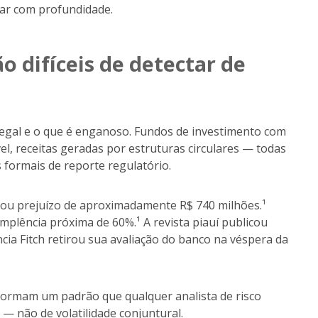
gar com profundidade.
o difíceis de detectar de
é legal e o que é enganoso. Fundos de investimento com
ável, receitas geradas por estruturas circulares — todas
 formais de reporte regulatório.
rou prejuízo de aproximadamente R$ 740 milhões.¹
mplência próxima de 60%.¹ A revista piauí publicou
cia Fitch retirou sua avaliação do banco na véspera da
 formam um padrão que qualquer analista de risco
 — não de volatilidade conjuntural.