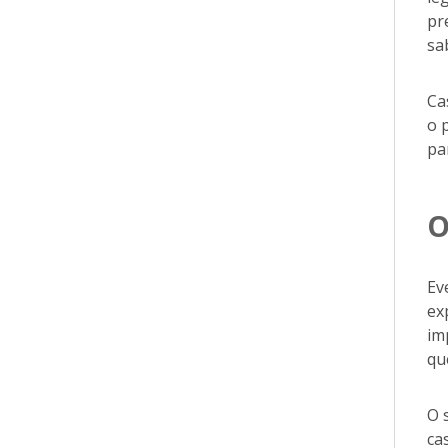
pr
sa
Ca
o 
pa
O
Ev
ex
im
qu
O 
ca