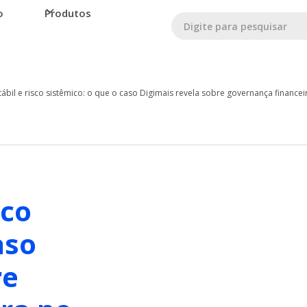
o
Produtos
ábil e risco sistêmico: o que o caso Digimais revela sobre governança financeir
sco
aso
re