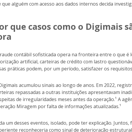
é que alguém com acesso aos dados internos decida investi
or que casos como o Digimais sã
ora
fraude contábil sofisticada opera na fronteira entre o que 
lorização artificial, carteiras de crédito com lastro question
sas práticas podem, por um período, satisfazer os requisitos
Digimais acumulou sinais ao longo de anos. Em 2022, regist
rteiras repassadas a outras instituições apresentavam inadi
speitas de irregularidades meses antes da operação.¹ A agên
eração Miragem por falta de informações atualizadas.¹
da um desses eventos, isolado, pode ter explicação. Juntos,
periente reconheceria como sinal de deterioração estrutural