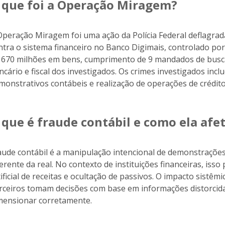
 que foi a Operação Miragem?
Operação Miragem foi uma ação da Polícia Federal deflagrad
ntra o sistema financeiro no Banco Digimais, controlado po
 670 milhões em bens, cumprimento de 9 mandados de busca
ncário e fiscal dos investigados. Os crimes investigados inc
monstrativos contábeis e realização de operações de crédit
 que é fraude contábil e como ela afe
aude contábil é a manipulação intencional de demonstraçõe
ferente da real. No contexto de instituições financeiras, iss
tificial de receitas e ocultação de passivos. O impacto sistêm
rceiros tomam decisões com base em informações distorcid
mensionar corretamente.