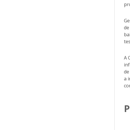
pr
Ge
de
ba
tes
A 
in
de
a 
co
P