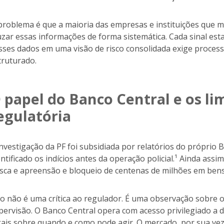
problema é que a maioria das empresas e instituições que 
uzar essas informações de forma sistemática. Cada sinal est
sses dados em uma visão de risco consolidada exige process
truturado.
 papel do Banco Central e os li
egulatória
investigação da PF foi subsidiada por relatórios do próprio 
entificado os indícios antes da operação policial.¹ Ainda as
sca e apreensão e bloqueio de centenas de milhões em bens
so não é uma crítica ao regulador. É uma observação sobre o
pervisão. O Banco Central opera com acesso privilegiado a d
gais sobre quando e como pode agir. O mercado, por sua vez,