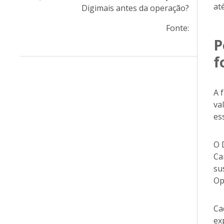
at
Digimais antes da operação?
‍Fonte:
P
f
A 
va
es
O 
Ca
su
Op
Ca
ex