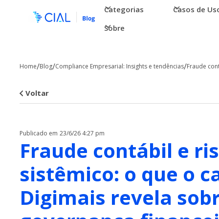
Categorias
Casos de Us
Sobre
/
/
/
Home
Blog
Compliance Empresarial: Insights e tendências
Fraude cont
Voltar
Publicado em
23/6/26 4:27 pm
Fraude contábil e ri
sistêmico: o que o c
Digimais revela sob