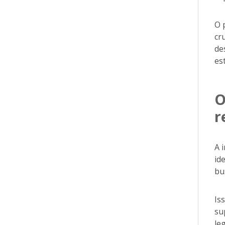
O 
cr
de
es
O
r
A 
id
bu
Is
su
le