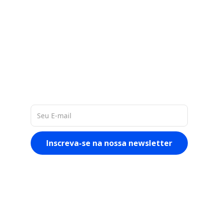
A nossa base de 60 milhões de
dados de empresas na América
Latina, nos permite entregar a você
materiais ricos e atualizados
sobre o mercado