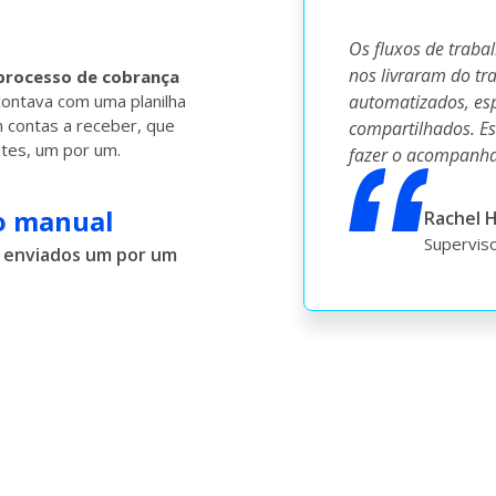
Os fluxos de trab
nos livraram do t
processo de cobrança
contava com uma planilha
automatizados, esp
 contas a receber, que
compartilhados. E
ntes, um por um.
fazer o acompanha
o manual
Rachel 
Supervis
m enviados um por um