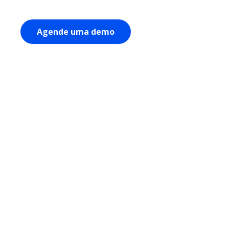
Agende uma demo
História da empresa
A
Morningstar
é uma empresa norte-americana que presta se
todo o mundo, oferecendo uma variedade de serviços de pesq
investimentos.