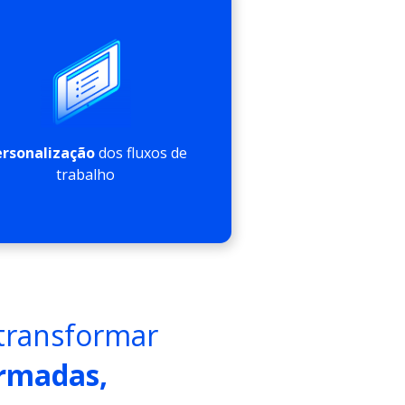
ersonalização
dos fluxos de
trabalho
 transformar
ormadas,