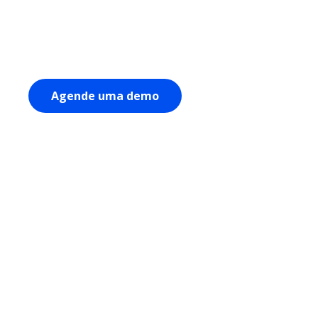
Presente em 32 países e com mais de 12.000 funcionários, a M
global em gestão de ativos.
Agende uma demo