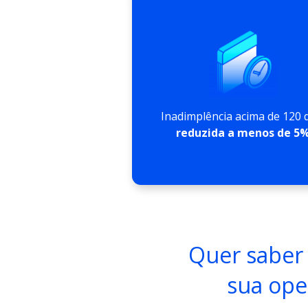
Inadimplência acima de 120 
reduzida a menos de 5
Quer saber 
sua ope