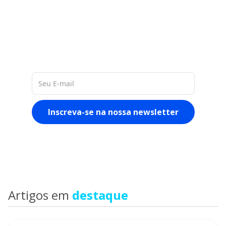
A nossa base de 60 milhões de
dados de empresas na América
Latina, nos permite entregar a você
materiais ricos e atualizados
sobre o mercado
Artigos em
destaque