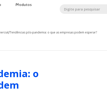
o
Produtos
/
ercial
Tendências pós-pandemia: o que as empresas podem esperar?
demia: o
odem