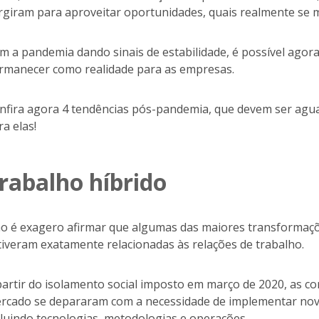
rgiram para aproveitar oportunidades, quais realmente se
m a pandemia dando sinais de estabilidade, é possível agora 
rmanecer como realidade para as empresas.
nfira agora 4 tendências pós-pandemia, que devem ser agu
ra elas!
rabalho híbrido
o é exagero afirmar que algumas das maiores transformaçõe
tiveram exatamente relacionadas às relações de trabalho.
partir do isolamento social imposto em março de 2020, as 
rcado se depararam com a necessidade de implementar novos
cluindo tecnologias, metodologias e operações.