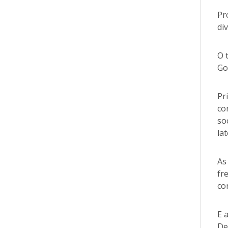
Pr
di
O 
Go
Pr
co
so
la
As
fr
co
E 
De