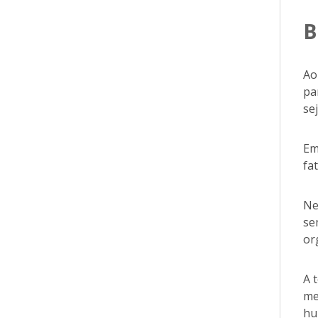
B
Ao
pa
se
Em
fa
Ne
se
or
A 
me
hu