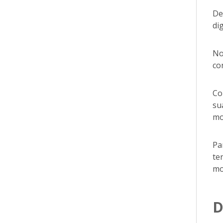
De
di
No
co
Co
su
mo
Pa
te
mo
D