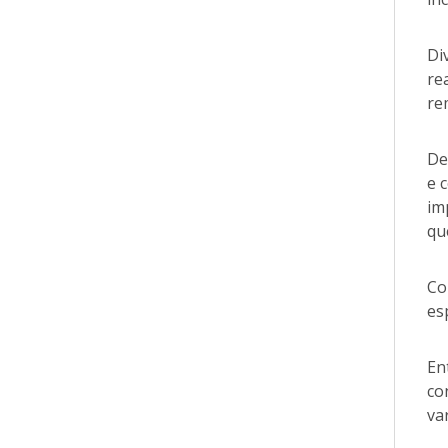
Di
re
re
De
e 
im
qu
Co
es
En
co
va