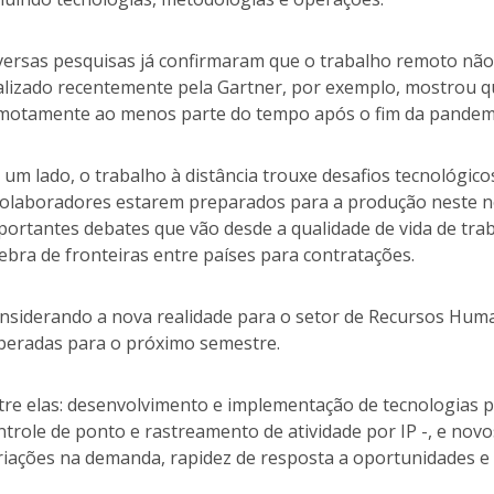
versas pesquisas já confirmaram que o trabalho remoto nã
alizado recentemente pela Gartner, por exemplo, mostrou 
motamente ao menos parte do tempo após o fim da pandem
 um lado, o trabalho à distância trouxe desafios tecnológic
colaboradores estarem preparados para a produção neste no
portantes debates que vão desde a qualidade de vida de trab
ebra de fronteiras entre países para contratações.
nsiderando a nova realidade para o setor de Recursos Hum
peradas para o próximo semestre.
tre elas: desenvolvimento e implementação de tecnologias
ntrole de ponto e rastreamento de atividade por IP -, e no
riações na demanda, rapidez de resposta a oportunidades e 