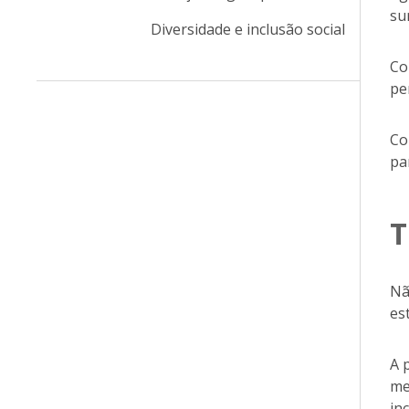
su
Diversidade e inclusão social
Co
pe
Co
pa
T
Nã
es
A 
me
in