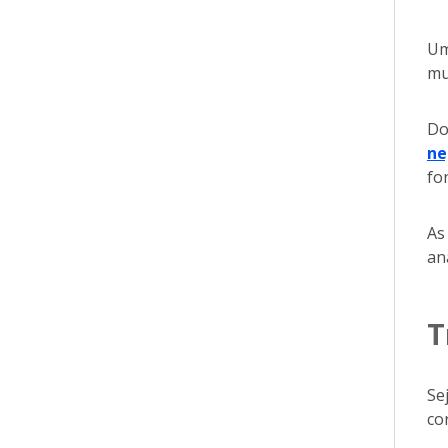
Um
mu
Do
ne
fo
As
ana
T
Se
co