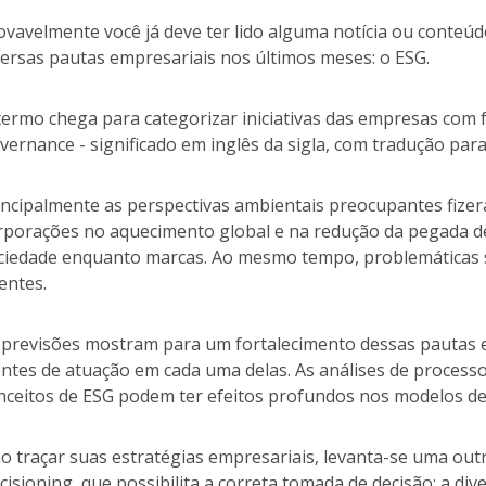
ovavelmente você já deve ter lido alguma notícia ou conteú
versas pautas empresariais nos últimos meses: o ESG.
termo chega para categorizar iniciativas das empresas com f
vernance - significado em inglês da sigla, com tradução para
incipalmente as perspectivas ambientais preocupantes fizer
rporações no aquecimento global e na redução da pegada d
ciedade enquanto marcas. Ao mesmo tempo, problemáticas 
tentes.
 previsões mostram para um fortalecimento dessas pautas 
entes de atuação em cada uma delas. As análises de proces
nceitos de ESG podem ter efeitos profundos nos modelos de 
ao traçar suas estratégias empresariais, levanta-se uma ou
cisioning, que possibilita a correta tomada de decisão: a div