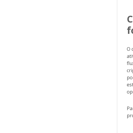
C
f
O 
at
fl
cr
po
es
op
Pa
pr