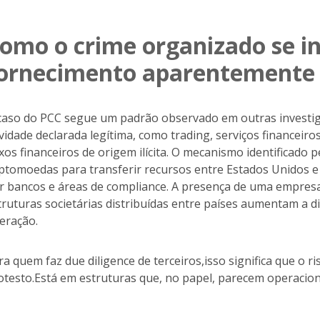
omo o crime organizado se in
ornecimento aparentemente 
caso do PCC segue um padrão observado em outras investig
ividade declarada legítima, como trading, serviços financeir
uxos financeiros de origem ilícita. O mecanismo identificad
iptomoedas para transferir recursos entre Estados Unidos e Br
r bancos e áreas de compliance. A presença de uma empr
truturas societárias distribuídas entre países aumentam a dif
eração.
ra quem faz due diligence de terceiros,isso significa que o
otesto.Está em estruturas que, no papel, parecem operacion