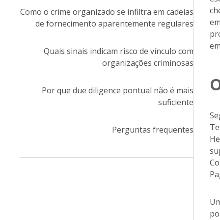
ch
Como o crime organizado se infiltra em cadeias
em
de fornecimento aparentemente regulares
pr
em
Quais sinais indicam risco de vínculo com
organizações criminosas
O
Por que due diligence pontual não é mais
suficiente
Se
Te
Perguntas frequentes
He
su
Co
Pa
Um
po