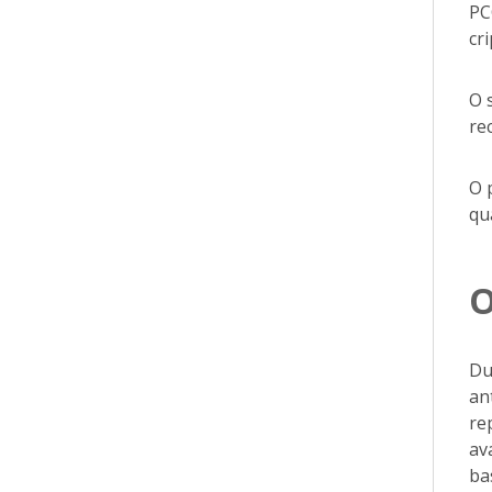
PC
cr
O 
re
O 
qu
O
Du
an
re
av
ba