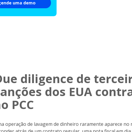
gende uma demo
ue diligence de terceir
sanções dos EUA contr
ao PCC
a operação de lavagem de dinheiro raramente aparece no n
conder atrás de um contrato regular, uma nota fiscal em di