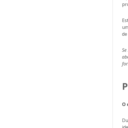
pr
Es
um
de
Se
ab
fo
P
O 
Du
id