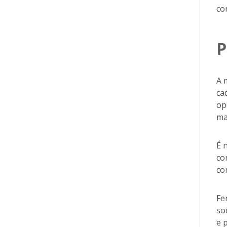
co
P
A 
ca
op
ma
É 
co
co
Fe
so
e 