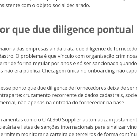
nsistente com o objeto social declarado.
or que due diligence pontual 
maioria das empresas ainda trata due diligence de fornece
dastro. O problema é que vínculo com organização criminosa
erar de forma regular por anos e só ser sancionada quando 
s não era pública. Checagem única no onboarding não captu
nesse ponto que due diligence de fornecedores deixa de ser 
ntraparte: cruzamento recorrente de dados cadastrais, societ
mercial, não apenas na entrada do fornecedor na base.
rramentas como o CIAL360 Supplier automatizam justamente
cietária e listas de sanções internacionais para sinalizar v
permitem monitorar a carteira de terceiros de forma contín