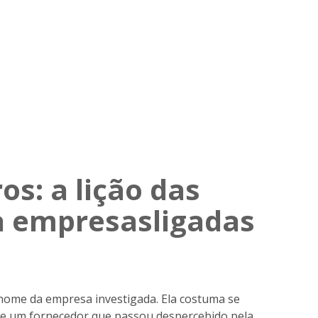
os: a lição das
a empresasligadas
ome da empresa investigada. Ela costuma se
a e um fornecedor que passou despercebido pela