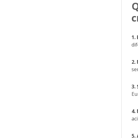
Q
c
1.
di
2.
se
3.
Eu
4.
ac
5.