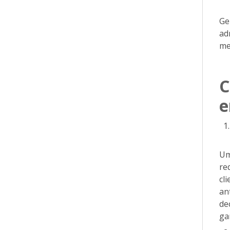
Ge
ad
me
C
e
Um
re
cl
an
de
ga