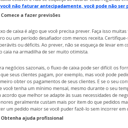
 você não faturar antecipadamente, você pode não ser
Comece a fazer previsões
uxo de caixa é algo que você precisa prever. Faça isso muita
cro ou um período desafiador com menos receita. Certifique-
perávits ou déficits. Ao prever, não se esqueça de levar em c
o caia na armadilha de ser muito otimista.
ra negócios sazonais, o fluxo de caixa pode ser difícil: os
 que seus clientes pagam, por exemplo, mas você pode ped
imeiro obter os pagamentos de seus clientes. E se o seu con
e você tenha um mínimo mensal, mesmo durante o seu tempo
 acordo que melhor se adapte às suas necessidades de negó
nores geralmente custam mais por item do que pedidos maior
zer um pedido maior se você puder fazê-lo sem incorrer em c
Obtenha ajuda profissional