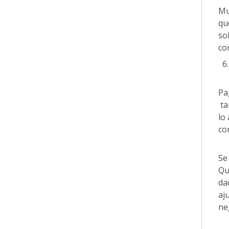
Mu
qu
so
co
Pa
ta
lo
co
Se
Qu
da
aj
ne