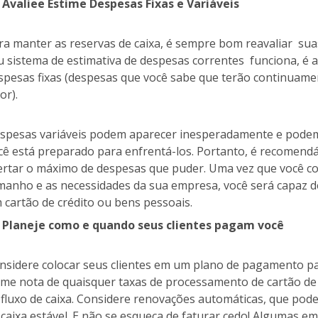
Avaliee Estime Despesas Fixas e Variáveis
ra manter as reservas de caixa, é sempre bom reavaliar su
u sistema de estimativa de despesas correntes funciona, é a
spesas fixas (despesas que você sabe que terão continuamen
or).
spesas variáveis podem aparecer inesperadamente e podem
cê está preparado para enfrentá-los. Portanto, é recomend
ertar o máximo de despesas que puder. Uma vez que você co
manho e as necessidades da sua empresa, você será capaz 
 cartão de crédito ou bens pessoais.
Planeje como e quando seus clientes pagam você
nsidere colocar seus clientes em um plano de pagamento p
me nota de quaisquer taxas de processamento de cartão de c
 fluxo de caixa. Considere renovações automáticas, que pode
 caixa estável. E não se esqueça de faturar cedo! Alguma