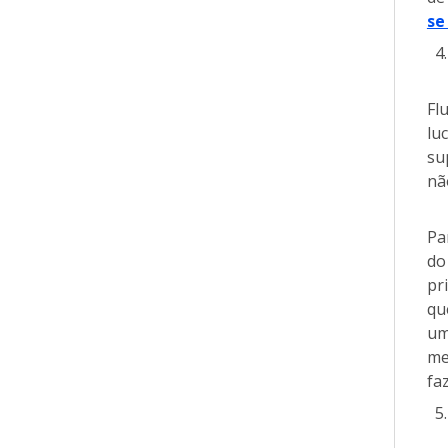
se
Fl
lu
su
nã
Pa
do
pr
qu
um
me
fa