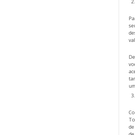
Pa
se
de
val
De
vo
ac
ta
um
Co
To
de
de