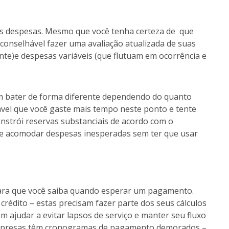
as despesas. Mesmo que você tenha certeza de que
conselhável fazer uma avaliação atualizada de suas
te)e despesas variáveis (que flutuam em ocorrência e
 bater de forma diferente dependendo do quanto
ável que você gaste mais tempo neste ponto e tente
nstrói reservas substanciais de acordo com o
de acomodar despesas inesperadas sem ter que usar
ara que você saiba quando esperar um pagamento.
rédito – estas precisam fazer parte dos seus cálculos
m ajudar a evitar lapsos de serviço e manter seu fluxo
s empresas têm cronogramas de pagamento demorados –