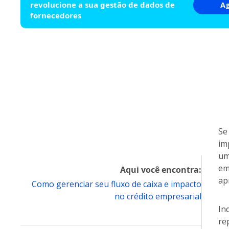
revolucione a sua gestão de dados de
A
fornecedores
Se
im
um
em
Aqui você encontra:
ap
Como gerenciar seu fluxo de caixa e impacto
no crédito empresarial
In
re