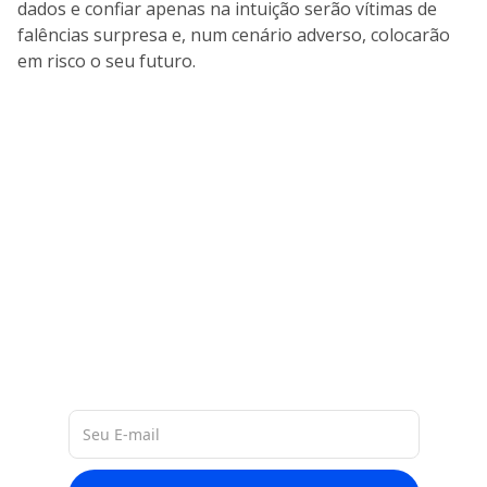
dados e confiar apenas na intuição serão vítimas de
falências surpresa e, num cenário adverso, colocarão
em risco o seu futuro.
A nossa base de 60 milhões de
dados de empresas na América
Latina, nos permite entregar a você
materiais ricos e atualizados
sobre o mercado