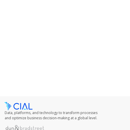
Head de Suprimentos - Tenda
Fábio possui mais de 20 anos de experiência em
Supply Chain e liderou áreas como Logística,
Compras, Produção, Qualidade e Comércio
Exterior. Foi responsável por operações
complexas, com mais de 4 mil caminhões por
mês, 14 mil SKUs e compras que somam R$1
BI/ano. É Green Belt em WCM, professor de
MBA da Inbrasc (Live University) e já representou
o Brasil em seminários na França e na China.
Data, platforms, and technology to transform processes
and optimize business decision-making at a global level.