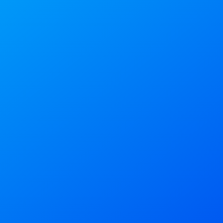
E-mail Corporativo*
Telefone Celular*
Empresa*
Cargo*
Departamento*
Aceito a utilização dos dados cedidos nesse formulário