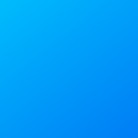
Marcelo Tavares
Head de Vendas - CIAL
Márcia Bueno
Procurement Excellence Manager - Fleury
Rodrigo Dutra
Head de Procurement LATAM - Galderma
Fábio Doudek
Head de Suprimentos - Tenda
Preencha o formulário:
Nome Completo*