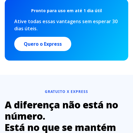
Pronto para uso em até 1 dia útil
Ative todas essas vantagens sem esperar 30
dias úteis.
Quero o Express
GRATUITO X EXPRESS
A diferença não está no
número.
Está no que se mantém